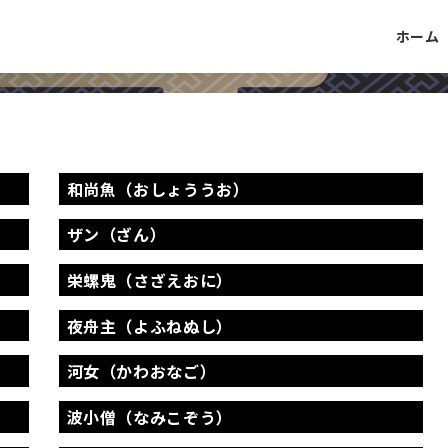
ホーム
和尚魚（おしょううお）
ザン（ざん）
栄螺鬼（さざえおに）
夜舟主（よふねぬし）
河女（かわおなご）
波小僧（なみこぞう）