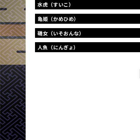
水虎（すいこ）
亀姫（かめひめ）
磯女（いそおんな）
人魚（にんぎょ）