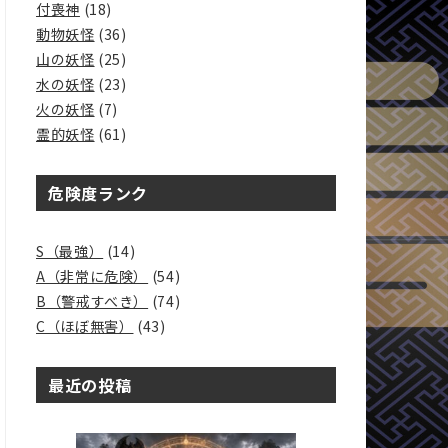
付喪神
(18)
動物妖怪
(36)
山の妖怪
(25)
水の妖怪
(23)
火の妖怪
(7)
霊的妖怪
(61)
危険度ランク
S（最強）
(14)
A（非常に危険）
(54)
B（警戒すべき）
(74)
C（ほぼ無害）
(43)
最近の投稿