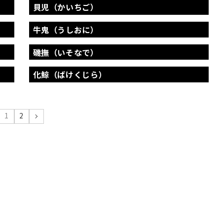
貝児（かいちご）
牛鬼（うしおに）
磯撫（いそなで）
化鯨（ばけくじら）
1
2