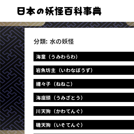
分類:
水の妖怪
海童（うみわらわ）
岩魚坊主（いわなぼうず）
禰々子（ねねこ）
海座頭（うみざとう）
川天狗（かわてんぐ）
磯天狗（いそてんぐ）