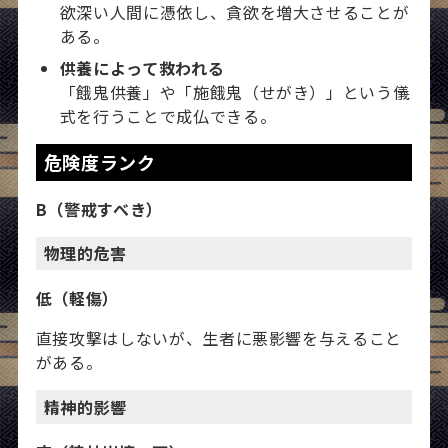
欲深い人間に憑依し、貪欲を増大させることが
ある。
供養によって救われる
「餓鬼供養」や「施餓鬼（せがき）」という儀
式を行うことで成仏できる。
危険度ランク
B（警戒すべき）
物理的危害
低（軽傷）
直接攻撃はしないが、生者に悪影響を与えること
がある。
精神的影響