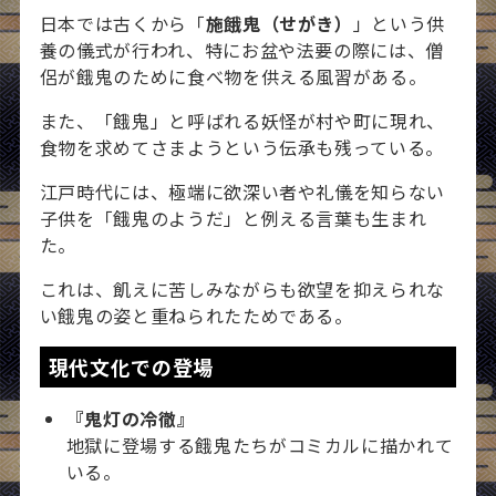
日本では古くから「
施餓鬼（せがき）
」という供
養の儀式が行われ、特にお盆や法要の際には、僧
侶が餓鬼のために食べ物を供える風習がある。
また、「餓鬼」と呼ばれる妖怪が村や町に現れ、
食物を求めてさまようという伝承も残っている。
江戸時代には、極端に欲深い者や礼儀を知らない
子供を「餓鬼のようだ」と例える言葉も生まれ
た。
これは、飢えに苦しみながらも欲望を抑えられな
い餓鬼の姿と重ねられたためである。
現代文化での登場
『鬼灯の冷徹』
地獄に登場する餓鬼たちがコミカルに描かれて
いる。