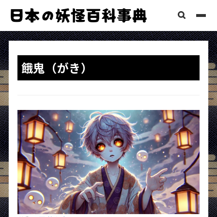
餓鬼（がき）