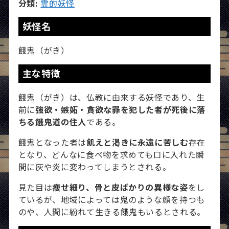
分類:
霊的妖怪
妖怪名
餓鬼（がき）
主な特徴
餓鬼（がき）は、仏教に由来する妖怪であり、生
前に
強欲・嫉妬・貪欲な罪を犯した者が死後に落
ちる餓鬼道の住人
である。
餓鬼となった者は
飢えと渇きに永遠に苦しむ
存在
となり、どんなに食べ物を求めても口に入れた瞬
間に灰や炎に変わってしまうとされる。
見た目は
痩せ細り、骨と皮ばかりの異様な姿
をし
ているが、地域によっては鬼のような顔を持つも
のや、人間に紛れて生きる餓鬼もいるとされる。