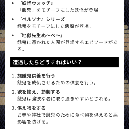
『妖怪ウォッチ』
「餓鬼」をモチーフにした妖怪が登場。
『ペルソナ』シリーズ
餓鬼をモチーフにした悪魔が登場。
『地獄先生ぬ～べ～』
餓鬼に憑かれた人間が登場するエピソードがあ
る。
遭遇したらどうすればいい？
施餓鬼供養を行う
餓鬼を成仏させるための供養を行う。
欲を抑え、節制する
餓鬼は強欲な者に取り憑きやすいとされる。
供え物をする
お寺や神社で餓鬼のために食べ物を供えると悪
影響を防げる。