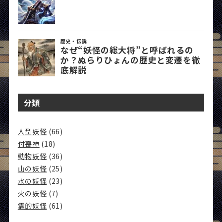
分類
人型妖怪
(66)
付喪神
(18)
動物妖怪
(36)
山の妖怪
(25)
水の妖怪
(23)
火の妖怪
(7)
霊的妖怪
(61)