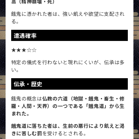
高（精神崩壊・死）
餓鬼に憑かれた者は、強い飢えや欲望に支配され
る。
遭遇確率
★★★☆☆
特定の儀式を行わないと現れにくいが、伝承は多
い。
伝承・歴史
餓鬼の概念は
仏教の六道（地獄・餓鬼・畜生・修
羅・人間・天界）の一つである「餓鬼道」から生
まれた。
餓鬼道に落ちた者は、生前の悪行により飢えと渇
きに苦しむ罰
を受けるとされる。