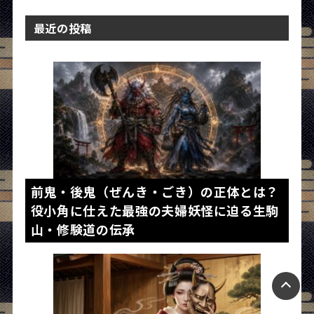
最近の投稿
前鬼・後鬼（ぜんき・ごき）の正体とは？
役小角に仕えた最強の夫婦妖怪に迫る生駒
山・修験道の伝承