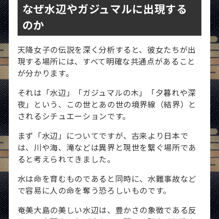
なぜ水辺やガジュマルに出現する
のか
天降女子の伝説を深く分析すると、彼女たちが出
現する場所には、すべて明確な共通点があること
が分かります。
それは「水辺」「ガジュマルの木」「夕暮れや深
夜」という、この世とあの世の境界線（結界）と
されるシチュエーションです。
まず「水辺」についてですが、古来より日本で
は、川や海、滝などは異界と現世を繋ぐ場所であ
ると考えられてきました。
水は命を育むものであると同時に、水難事故など
で容易に人の命を奪う恐ろしいものです。
奄美大島の美しい水辺は、豊かさの象徴である反