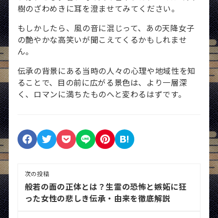
樹のざわめきに耳を澄ませてみてください。
もしかしたら、風の音に混じって、あの天降女子
の艶やかな高笑いが聞こえてくるかもしれませ
ん。
伝承の背景にある当時の人々の心理や地域性を知
ることで、目の前に広がる景色は、より一層深
く、ロマンに満ちたものへと変わるはずです。
次の投稿
般若の面の正体とは？生霊の恐怖と嫉妬に狂
った女性の悲しき伝承・由来を徹底解説