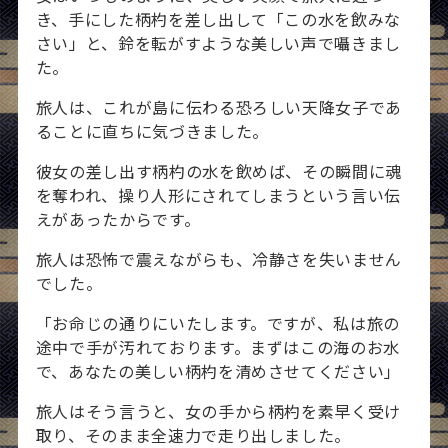
き、手にした柄杓を差し出して「この水を飲みな
さい」と、鈴を転がすような美しい声で囁きまし
た。
旅人は、これが島に伝わる恐ろしい天降女子であ
ることに直ちに気づきました。
彼女の差し出す柄杓の水を飲めば、その瞬間に魂
を奪われ、操り人形にされてしまうという言い伝
えがあったからです。
旅人は恐怖で震えながらも、冷静さを失いません
でした。
「お命じの通りにいたします。ですが、私は旅の
途中で手が汚れております。まずはこの海のお水
で、あなたの美しい柄杓を清めさせてください」
旅人はそう言うと、女の手から柄杓を素早く受け
取り、そのまま全速力で走り出しました。