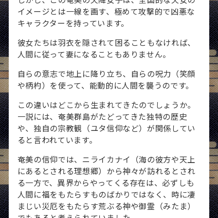
イメージとは一線を画す、極めて攻撃的で凶悪な
キャラクターを持っています。
彼女たちは羽衣を隠されて困ることもなければ、
人間に従って妻になることもありません。
自らの意志で地上に降り立ち、自らの呪力（笑顔
や柄杓）を使って、能動的に人間を襲うのです。
この違いはどこから生まれてきたのでしょうか。
一説には、奄美群島がたどってきた独特の歴史
や、独自の宗教観（ユタ信仰など）が関係してい
ると言われています。
奄美の信仰では、ニライカナイ（海の彼方や天上
にあるとされる理想郷）から神々が訪れるとされ
る一方で、異界からやってくる存在は、必ずしも
人間に福をもたらすものばかりではなく、時に凄
まじい災厄をもたらす荒ぶる神や御霊（みたま）
でもあると考えられていました。