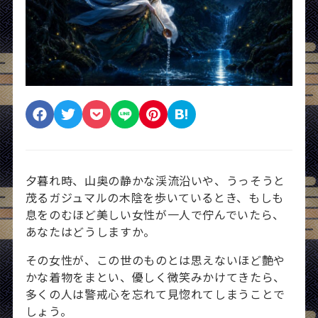
夕暮れ時、山奥の静かな渓流沿いや、うっそうと
茂るガジュマルの木陰を歩いているとき、もしも
息をのむほど美しい女性が一人で佇んでいたら、
あなたはどうしますか。
その女性が、この世のものとは思えないほど艶や
かな着物をまとい、優しく微笑みかけてきたら、
多くの人は警戒心を忘れて見惚れてしまうことで
しょう。