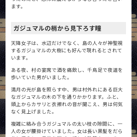
ます。
ガジュマルの梢から見下ろす瞳
天降女子は、水辺だけでなく、島の人々が神聖視
するガジュマルの大樹にも好んで現れるとされて
います。
ある夜、村の宴席で酒を痛飲し、千鳥足で夜道を
歩いていた男がいました。
満月の光が島を照らす中、男は村外れにある巨大
なガジュマルの木の下を通りかかります。ふと、
頭上からカサリと衣擦れの音が聞こえ、男は何気
なく見上げました。
複雑に絡み合うガジュマルの太い枝の隙間に、一
人の女が腰掛けていました。女は長い黒髪をだら