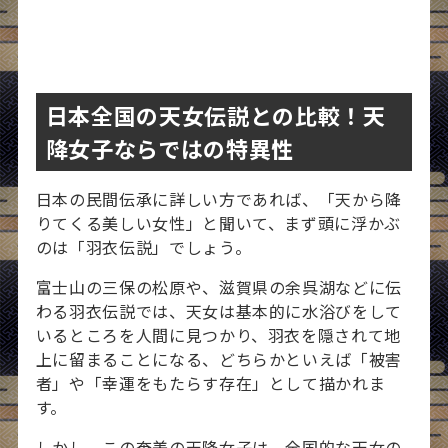
日本全国の天女伝説との比較！天
降女子ならではの特異性
日本の民間伝承に詳しい方であれば、「天から降
りてくる美しい女性」と聞いて、まず頭に浮かぶ
のは「羽衣伝説」でしょう。
富士山の三保の松原や、滋賀県の余呉湖などに伝
わる羽衣伝説では、天女は基本的に水浴びをして
いるところを人間に見つかり、羽衣を隠されて地
上に留まることになる、どちらかといえば「被害
者」や「幸運をもたらす存在」として描かれま
す。
しかし、この奄美の天降女子は、全国的な天女の