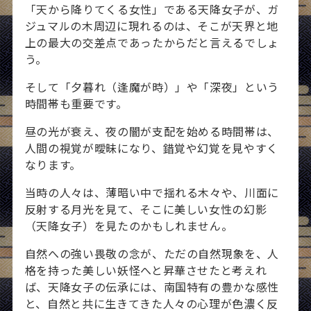
「天から降りてくる女性」である天降女子が、ガ
ジュマルの木周辺に現れるのは、そこが天界と地
上の最大の交差点であったからだと言えるでしょ
う。
そして「夕暮れ（逢魔が時）」や「深夜」という
時間帯も重要です。
昼の光が衰え、夜の闇が支配を始める時間帯は、
人間の視覚が曖昧になり、錯覚や幻覚を見やすく
なります。
当時の人々は、薄暗い中で揺れる木々や、川面に
反射する月光を見て、そこに美しい女性の幻影
（天降女子）を見たのかもしれません。
自然への強い畏敬の念が、ただの自然現象を、人
格を持った美しい妖怪へと昇華させたと考えれ
ば、天降女子の伝承には、南国特有の豊かな感性
と、自然と共に生きてきた人々の心理が色濃く反