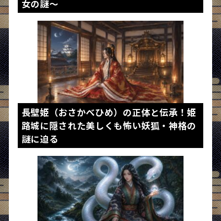
女の謎～
長壁姫（おさかべひめ）の正体と伝承！姫
路城に隠された美しくも怖い妖狐・神格の
謎に迫る