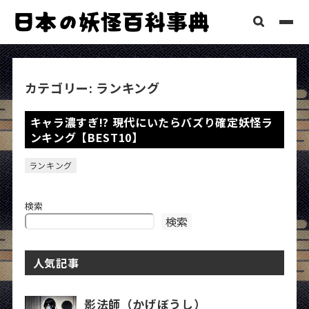
カテゴリー:
ランキング
キャラ濃すぎ!? 現代にいたらバズり確定妖怪ラ
ンキング【BEST10】
ランキング
検索
検索
人気記事