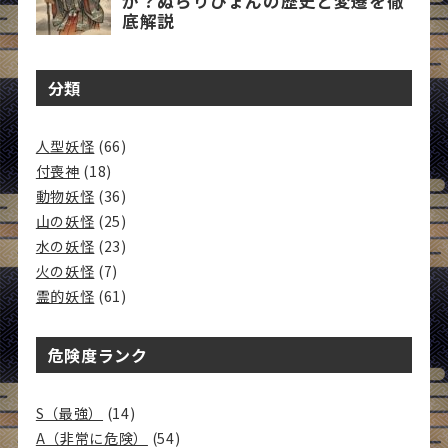
分類
人型妖怪
(66)
付喪神
(18)
動物妖怪
(36)
山の妖怪
(25)
水の妖怪
(23)
火の妖怪
(7)
霊的妖怪
(61)
危険度ランク
S（最強）
(14)
A（非常に危険）
(54)